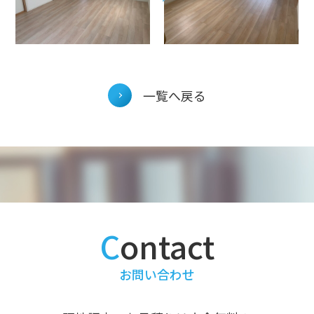
投
一覧へ戻る
稿
ナ
ビ
ゲ
ー
シ
ョ
ン
contact
お問い合わせ