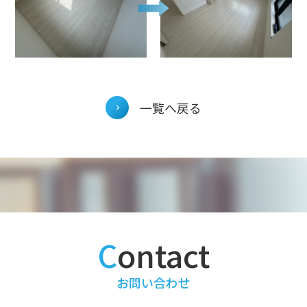
投
一覧へ戻る
稿
ナ
ビ
ゲ
ー
シ
ョ
ン
contact
お問い合わせ